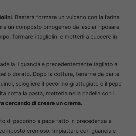
iolin
i. Basterà formare un vulcano con la farina
nere un composto omogeneo da lasciar riposare
po, formare i tagliolini e metterli a cuocere in
ella il guanciale precedentemente tagliato a
i bello dorato. Dopo la cottura, tenerne da parte
indi, sciogliere il pecorino grattugiato e il pepe
ta cotta la pasta, metterla nella padella con il
a cercando di creare un crema.
to di pecorino e pepe fatto in precedenza e
 un composto cremoso. Impiattare con guanciale