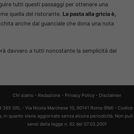
ire tutti questi passaggi per ottenere una
e quella del ristorante.
La pasta alla gricia è,
cchita anche dal guanciale che dona una nota
erà davvero a tutti nonostante la semplicità dei
Chi siamo
-
Redazione
-
Privacy Policy
-
Disclaimer
 365 SRL - Via Nicola Marchese 10, 00141 Roma (RM) - Codice F
, in quanto viene aggiornato senza alcuna periodicità. Non può 
sensi della legge n. 62 del 07.03.2001