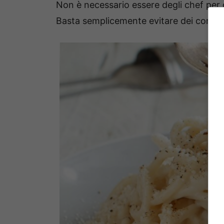
Non è necessario essere degli chef per
Basta semplicemente evitare dei comuni e