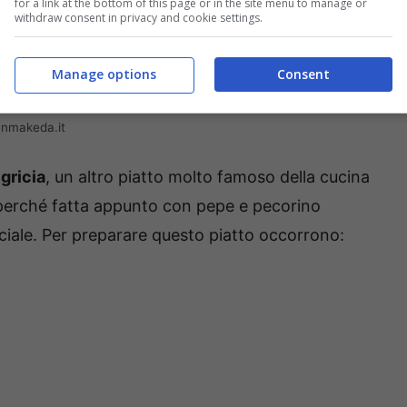
for a link at the bottom of this page or in the site menu to manage or
withdraw consent in privacy and cookie settings.
Manage options
Consent
enmakeda.it
 gricia
, un altro piatto molto famoso della cucina
e, perché fatta appunto con pepe e pecorino
iale. Per preparare questo piatto occorrono: