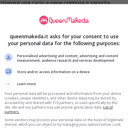
 ottenere una cacio e pepe cremosa e saporita.
rrori e, soprattutto, seguire la ricetta giusta.
queenmakeda.it asks for your consent to use
your personal data for the following purposes:
Personalised advertising and content, advertising and content
measurement, audience research and services development
Store and/or access information on a device
Learn more
Your personal data will be processed and information from your device
(cookies, unique identifiers, and other device data) may be stored by,
accessed by and shared with 319 partners, or used specifically by this
site. We and our partners may use precise geolocation data.
List of
partners.
Some vendors may process your personal data on the basis of legitimate
interest, which you can object to by managing your options below. Look