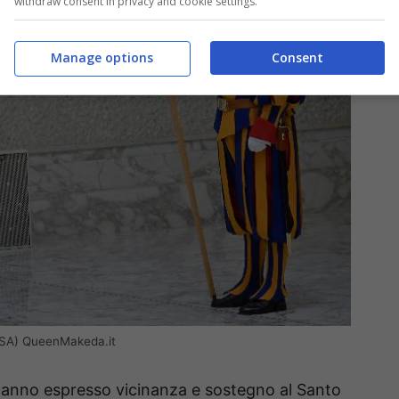
withdraw consent in privacy and cookie settings.
Manage options
Consent
(ANSA) QueenMakeda.it
 hanno espresso vicinanza e sostegno al Santo