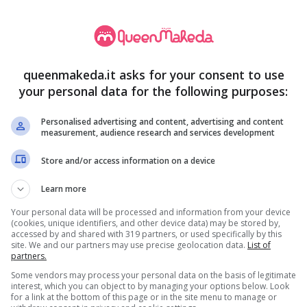
della Chiesa, compatibilmente con le sue condizioni
e ha mostrato una buona risposta alle terapie in
queenmakeda.it asks for your consent to use
e frequenza dei bollettini
your personal data for the following purposes:
Personalised advertising and content, advertising and content
che, salvo novità sostanziali
, gli aggiornamenti
measurement, audience research and services development
anno diradati
. Non ci sarà più l’aggiornamento
Store and/or access information on a device
il Pontefice, né quello della tarda mattinata, ma
Learn more
gio.
Your personal data will be processed and information from your device
(cookies, unique identifiers, and other device data) may be stored by,
accessed by and shared with 319 partners, or used specifically by this
site. We and our partners may use precise geolocation data.
List of
partners.
Some vendors may process your personal data on the basis of legitimate
interest, which you can object to by managing your options below. Look
for a link at the bottom of this page or in the site menu to manage or