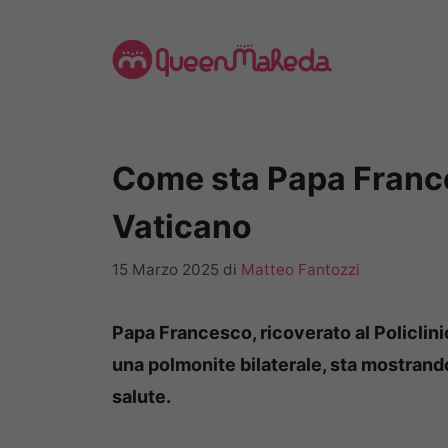
Vai
al
contenuto
Come sta Papa France
Vaticano
15 Marzo 2025
di
Matteo Fantozzi
Papa Francesco, ricoverato al Policlin
una polmonite bilaterale, sta mostrando
salute.