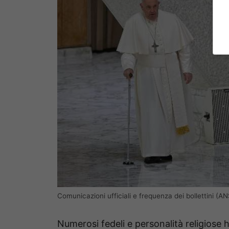
Comunicazioni ufficiali e frequenza dei bollettini 
Numerosi fedeli e personalità religiose