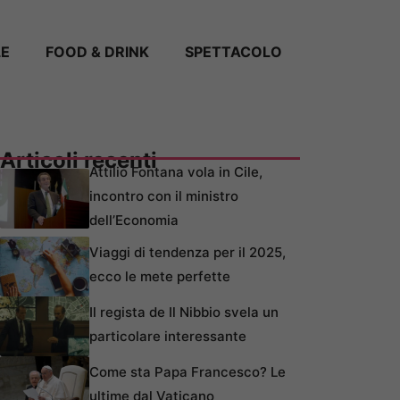
LE
FOOD & DRINK
SPETTACOLO
Articoli recenti
Attilio Fontana vola in Cile,
incontro con il ministro
dell’Economia
Viaggi di tendenza per il 2025,
ecco le mete perfette
Il regista de Il Nibbio svela un
particolare interessante
Come sta Papa Francesco? Le
ultime dal Vaticano