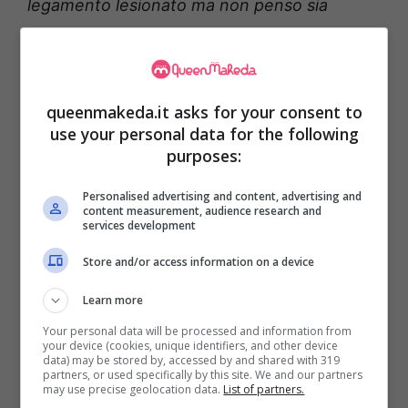
legamento lesionato ma non penso sia
grave.
Nei messaggi dicono di sostituirmi,
ma io non voglio esserlo”
.
queenmakeda.it asks for your consent to
Anastasia Kuzmina ce la fa
use your personal data for the following
o no?
purposes:
Personalised advertising and content, advertising and
Ma quindi Anastasia Kuzmina sarà al fianco
content measurement, audience research and
services development
di Francesco Paolantoni
nella prossima
Store and/or access information on a device
puntata di
Ballando con le stelle in onda
sabato prossimo su Rai 1?
Al momento
Learn more
rispondere a questa domanda è decisamente
Your personal data will be processed and information from
your device (cookies, unique identifiers, and other device
arduo anche se la ragazza ha fatto ben
data) may be stored by, accessed by and shared with 319
partners, or used specifically by this site. We and our partners
capire quali sono le sue volontà.
may use precise geolocation data.
List of partners.