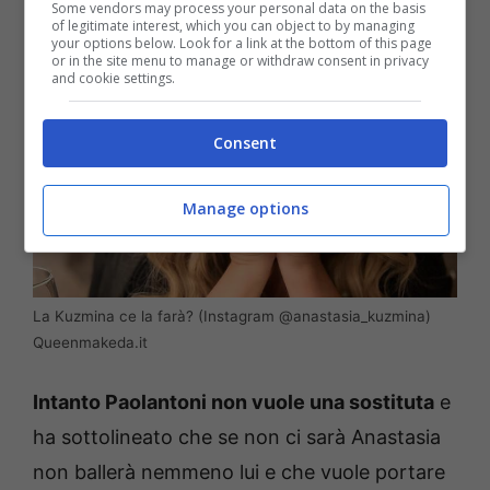
Some vendors may process your personal data on the basis
of legitimate interest, which you can object to by managing
your options below. Look for a link at the bottom of this page
or in the site menu to manage or withdraw consent in privacy
and cookie settings.
Consent
Manage options
La Kuzmina ce la farà? (Instagram @anastasia_kuzmina)
Queenmakeda.it
Intanto Paolantoni non vuole una sostituta
e
ha sottolineato che se non ci sarà Anastasia
non ballerà nemmeno lui e che vuole portare