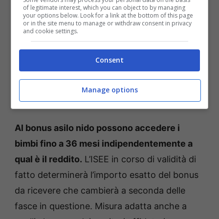
of legitimate interest, which you can object to by managing
your options below. Look for a link at the bottom of this page
or in the site menu to manage or withdraw consent in privacy
and cookie settings.
Consent
Manage options
Asilo nido bonus, ecco come funziona (Queenmakeda.it)
Al bonus asilo nido possono accedere i
bimbi fino a 36 mesi indipendentemente a
qual è il reddito.
L’ISEE in corso di validità di
fatto determinerà l’importo esatto del bonus
da ricevere che cambierà a seconda delle
fasce in questione. Misura adatta anche a