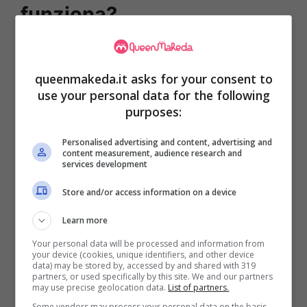
funziona?
Nella Legge di Bilancio è stato inserito il
Bonus Asilo Nido per cercare di aiutare le
queenmakeda.it asks for your consent to
use your personal data for the following
famiglie
con il pagamento di quelle che sono
purposes:
le rette sia dell’asilo nido pubblico che di quelli
privati autorizzati. Si parla di bambini sopra i
Personalised advertising and content, advertising and
content measurement, audience research and
tre anni, ma va specificato che sono
services development
autorizzate forme di supporto domiciliare, in
Store and/or access information on a device
questo bonus, per bimbi con meno di tre anni
Learn more
e patologie croniche gravi.
Your personal data will be processed and information from
your device (cookies, unique identifiers, and other device
data) may be stored by, accessed by and shared with 319
partners, or used specifically by this site. We and our partners
may use precise geolocation data.
List of partners.
Some vendors may process your personal data on the basis