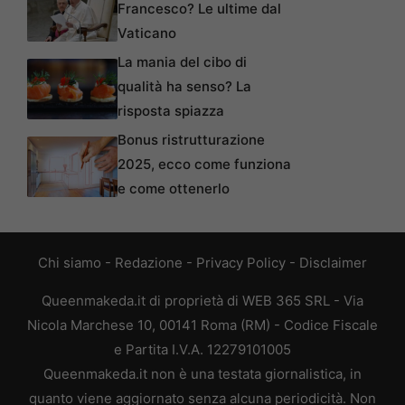
Francesco? Le ultime dal
Vaticano
La mania del cibo di
qualità ha senso? La
risposta spiazza
Bonus ristrutturazione
2025, ecco come funziona
e come ottenerlo
Chi siamo
-
Redazione
-
Privacy Policy
-
Disclaimer
Queenmakeda.it di proprietà di WEB 365 SRL - Via
Nicola Marchese 10, 00141 Roma (RM) - Codice Fiscale
e Partita I.V.A. 12279101005
Queenmakeda.it non è una testata giornalistica, in
quanto viene aggiornato senza alcuna periodicità. Non