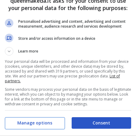
queenmakeda.it asks for your consent to use
your personal data for the following purposes:
ul set proprio con lui: e su
Personalised advertising and content, advertising and content
measurement, audience research and services development
Store and/or access information on a device
rcuri ha avuto modo di ripercorrere alcune
Learn more
elle sue esperienze lavorative che anche della sua
Your personal data will be processed and information from your device
(cookies, unique identifiers, and other device data) may be stored by,
tti,
ebbe un flirt con un altrettanto giovane
accessed by and shared with 319 partners, or used specifically by this
site. We and our partners may use precise geolocation data.
List of
io con Ilary Blasi e di tutte le vicende attuali
partners.
ma.
Some vendors may process your personal data on the basis of legitimate
interest, which you can object to by managing your options below. Look
for a link at the bottom of this page or in the site menu to manage or
withdraw consent in privacy and cookie settings.
Manage options
Consent