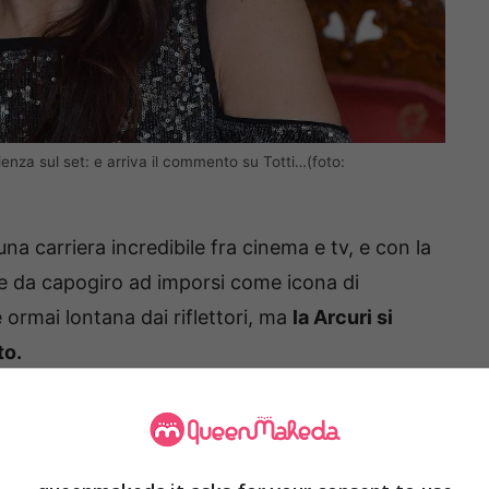
enza sul set: e arriva il commento su Totti…(foto:
 una carriera incredibile fra cinema e tv, e con la
rve da capogiro ad imporsi come icona di
ormai lontana dai riflettori, ma
la Arcuri si
to.
i, l’attrice ha parlato del suo
ritorno sul set,
olare
; a colpire poi anche le parole su
ramente incredibili.