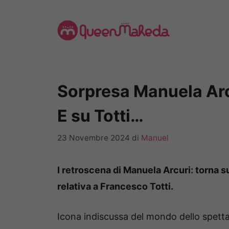
Vai
al
contenuto
Sorpresa Manuela Arcu
E su Totti…
23 Novembre 2024
di
Manuel
I retroscena di Manuela Arcuri: torna su
relativa a Francesco Totti.
Icona indiscussa del mondo dello spettaco