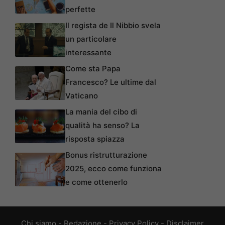
perfette
Il regista de Il Nibbio svela
un particolare
interessante
Come sta Papa
Francesco? Le ultime dal
Vaticano
La mania del cibo di
qualità ha senso? La
risposta spiazza
Bonus ristrutturazione
2025, ecco come funziona
e come ottenerlo
Chi siamo
-
Redazione
-
Privacy Policy
-
Disclaimer