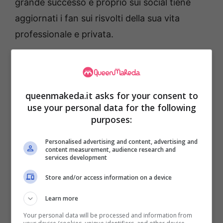
grande successo e proprio sui social tiene
aggiornati i fan sui risvolti della sua vita
professionale e privata.
queenmakeda.it asks for your consent to
use your personal data for the following
purposes:
Personalised advertising and content, advertising and
content measurement, audience research and
services development
Store and/or access information on a device
Mary Falconieri diventa mamma bis, tutta la gioia dell’ex
Learn more
gieffina per la nascita di Greta – Instagram @maryfalconieri
– queenmakeda.it
Your personal data will be processed and information from