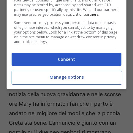
your device (cookies, unique identifiers, and other device
data) may be stored by, accessed by and shared with 319
partners, or used specifically by this site. We and our partners
Se il GF ha cambiato le prospettive
may use precise geolocation data.
List of partners.
professionali di Mary, non ha modificato
Some vendors may process your personal data on the basis
of legitimate interest, which you can object to by managing
l’approccio alla quotidianità né tantomeno i
your options below. Look for a link at the bottom of this page
or in the site menu to manage or withdraw consent in privacy
suoi piani e i suoi affetti.
Da anni vive una
and cookie settings.
relazione sentimentale con Giuseppe
Schiavello (padre delle sue figlie) e
il loro
Consent
amore sembra più intenso e saldo che mai.
Manage options
Poco dopo aver lasciato il reality è giunta la
notizia della nuova gravidanza e nelle scorse
ore Mary ha informato i fan che il parto è
andato nel migliore dei modi e che la piccola
Greta sta bene. L’annuncio è giunto con un
post in cui i due neo genitori si mostrano