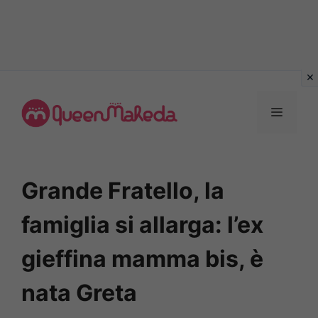
Vai
al
MENU
contenuto
Grande Fratello, la
famiglia si allarga: l’ex
gieffina mamma bis, è
nata Greta