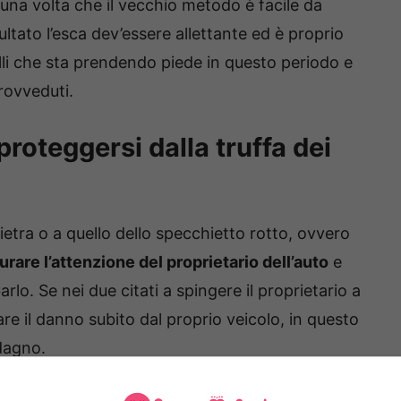
una volta che il vecchio metodo è facile da
ltato l’esca dev’essere allettante ed è proprio
talli che sta prendendo piede in questo periodo e
provveduti.
oteggersi dalla truffa dei
ietra o a quello dello specchietto rotto, ovvero
rare l’attenzione del proprietario dell’auto
e
rlo. Se nei due citati a spingere il proprietario a
are il danno subito dal proprio veicolo, in questo
adagno.