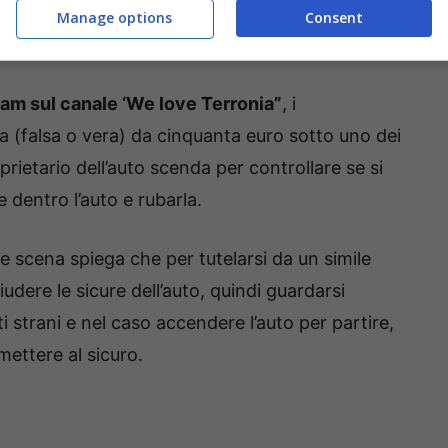
Manage options
Consent
rgicristalli – queenmakeda.it
am sul canale ‘We love Terronia”
, i
 (falsa o vera) da cinquanta euro sotto uno dei
oprietario dell’auto scenda per controllare se si
 dentro l’auto e rubarla.
le scena spiega che per tutelarsi da un simile
dere le sicure dell’auto, quindi guardarsi
strani e nel caso accendere l’auto per partire,
mettere al sicuro.