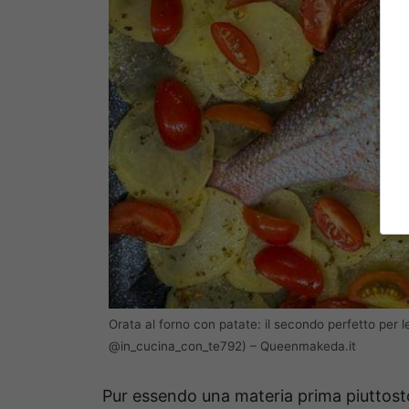
Orata al forno con patate: il secondo perfetto per l
@in_cucina_con_te792) – Queenmakeda.it
Pur essendo una materia prima piuttosto