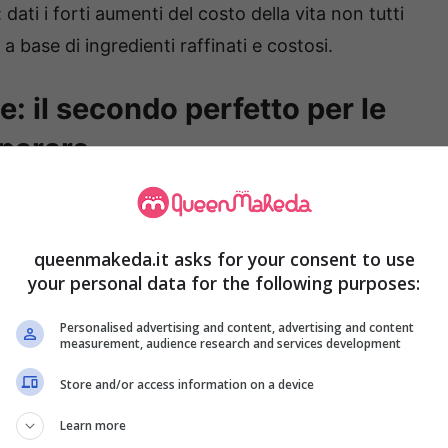
: dati i forti aumenti del costo della vita non tutti
base di ingredienti raffinati e costosi.
e: il secondo perfetto per le
eparare
menù coi fiocchi anche con un budget limitato.
o rispettate, ad esempio quella della
Vigilia
.
queenmakeda.it asks for your consent to use
consuma carne e si opta invece per il
pesce
.
your personal data for the following purposes:
Personalised advertising and content, advertising and content
measurement, audience research and services development
Store and/or access information on a device
Learn more