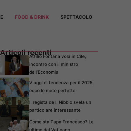
LE
FOOD & DRINK
SPETTACOLO
Articoli recenti
Attilio Fontana vola in Cile,
incontro con il ministro
dell’Economia
Viaggi di tendenza per il 2025,
ecco le mete perfette
Il regista de Il Nibbio svela un
particolare interessante
Come sta Papa Francesco? Le
ultime dal Vaticano