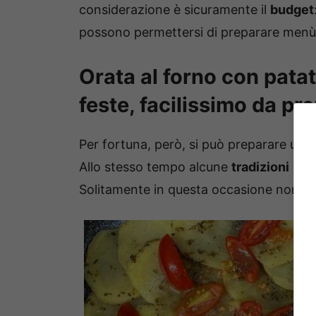
considerazione è sicuramente il
budget
possono permettersi di preparare menù a 
Orata al forno con patat
feste, facilissimo da pr
Per fortuna, però, si può preparare un 
Allo stesso tempo alcune
tradizioni
vann
Solitamente in questa occasione non si 