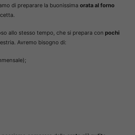
iamo di preparare la buonissima
orata al forno
icetta.
oso allo stesso tempo, che si prepara con
pochi
stria. Avremo bisogno di:
ommensale);