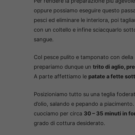
Per rendere la preparazione più agevo
oppure possiamo eseguire questo passag
pesci ed eliminare le interiora, poi tagl
con un coltello e infine sciacquarlo sott
sangue.
Col pesce pulito e tamponato con della
prepariamo dunque un
trito di aglio, p
A parte affettiamo le
patate a fette sott
Posizioniamo tutto su una teglia fodera
d’olio, salando e pepando a piacimento.
cuociamo per circa
30 – 35 minuti in fo
grado di cottura desiderato.