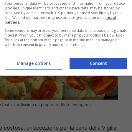
Your personal data will be processed and information from your device
(cookies, unique identifiers, and other device data) may be stored by,
accessed by and shared with 319 partners, or used specifically by this
site. We and our partners may use precise geolocation data.
List of
partners.
Some vendors may process your personal data on the basis of legitimate
interest, which you can object to by managing your options below. Look
for a link at the bottom of this page or in the site menu to manage or
withdraw consent in privacy and cookie settings.
Manage options
Consent
e feste, facilissimo da preparare (Foto Instagram
 costosa, un’eccezione per la cena della Vigilia