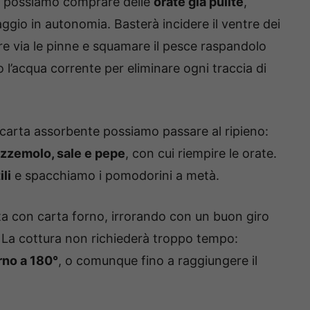
le possiamo comprare delle
orate già pulite
,
gio in autonomia. Basterà incidere il ventre dei
iare via le pinne e squamare il pesce raspandolo
o l’acqua corrente per eliminare ogni traccia di
 carta assorbente possiamo passare al ripieno:
rezzemolo, sale e pepe
, con cui riempire le orate.
ili
e spacchiamo i pomodorini a metà.
ta con carta forno, irrorando con un buon giro
 La cottura non richiederà troppo tempo:
rno a 180°
, o comunque fino a raggiungere il