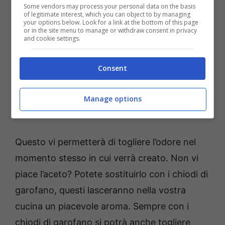
Some vendors may process your personal data on the basis
of legitimate interest, which you can object to by managing
your options below. Look for a link at the bottom of this page
or in the site menu to manage or withdraw consent in privacy
and cookie settings.
Consent
Manage options
Come tolgiere l’odore di frittura rimasto in cucina
(queenmakeda.it) Fonte Pixabay
Questo vi permetterà di togliere l’odore nel
momento stesso in cui verrà creato. Non vi
piace l’aceto? Potete sostituirlo con i chiodi di
garofano, questi lasceranno nella vostra
cucina un piacevole aroma. Sempre con i
chiodi di garofano si potrà anche togliere