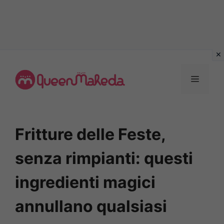
Vai
al
MENU
contenuto
Fritture delle Feste,
senza rimpianti: questi
ingredienti magici
annullano qualsiasi