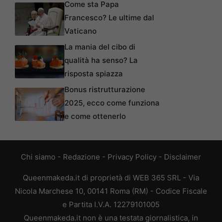
Come sta Papa
Francesco? Le ultime dal
Vaticano
La mania del cibo di
qualità ha senso? La
risposta spiazza
Bonus ristrutturazione
2025, ecco come funziona
e come ottenerlo
Chi siamo
-
Redazione
-
Privacy Policy
-
Disclaimer
Queenmakeda.it di proprietà di WEB 365 SRL - Via
Nicola Marchese 10, 00141 Roma (RM) - Codice Fiscale
e Partita I.V.A. 12279101005
Queenmakeda.it non è una testata giornalistica, in