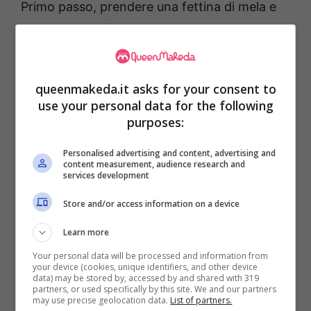
Primo passo, prendere una fettina di mela e
buttatela nell’olio assieme al resto della
frittura. Magari ogni tanto cambiatela
altrimenti sarà solo un residuo carbonizzato
queenmakeda.it asks for your consent to
che lascerà un cattivo sapore nell’olio. Questa
use your personal data for the following
assorbirà l’odore e vi permetterà di tenere la
purposes:
cucina senza puzze strane. Non avete le
Personalised advertising and content, advertising and
mele? Niente paura, abbiamo altre opzioni.
content measurement, audience research and
services development
Parallelamente alla padella della frittura,
Store and/or access information on a device
mettere a bollire in un pentolino
un mix di
acqua e aceto
.
Learn more
Your personal data will be processed and information from
your device (cookies, unique identifiers, and other device
data) may be stored by, accessed by and shared with 319
partners, or used specifically by this site. We and our partners
may use precise geolocation data.
List of partners.