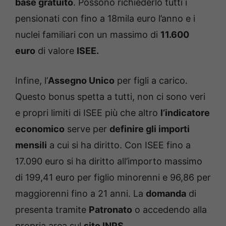
base gratuito
. Possono richiederlo tutti i
pensionati con fino a 18mila euro l’anno e i
nuclei familiari con un massimo di
11.600
euro
di valore
ISEE.
Infine, l’
Assegno Unico
per figli a carico.
Questo bonus spetta a tutti, non ci sono veri
e propri limiti di ISEE più che altro
l’indicatore
economico
serve per
definire gli importi
mensili
a cui si ha diritto. Con ISEE fino a
17.090 euro si ha diritto all’importo massimo
di 199,41 euro per figlio minorenni e 96,86 per
maggiorenni fino a 21 anni. La
domanda
di
presenta tramite
Patronato
o accedendo alla
propria area sul
sito INPS.