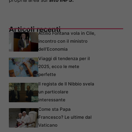
Articoli recenti
Attilio Fontana vola in Cile,
incontro con il ministro
dell’Economia
Viaggi di tendenza per il
2025, ecco le mete
perfette
Il regista de Il Nibbio svela
un particolare
interessante
Come sta Papa
Francesco? Le ultime dal
Vaticano