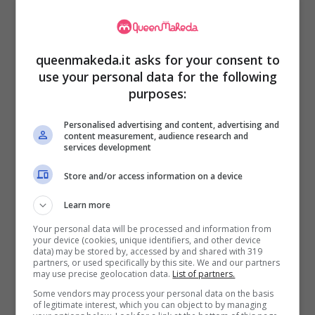
quindi seguire gli aggiornamenti alle
normative in materia.
queenmakeda.it asks for your consent to
use your personal data for the following
purposes:
Personalised advertising and content, advertising and
content measurement, audience research and
services development
Store and/or access information on a device
Learn more
Your personal data will be processed and information from
your device (cookies, unique identifiers, and other device
data) may be stored by, accessed by and shared with 319
Bonus e agevolazione per ISEE basso, quali sono e come
partners, or used specifically by this site. We and our partners
accedere -queenmakeda.it
may use precise geolocation data.
List of partners.
Some vendors may process your personal data on the basis
of legitimate interest, which you can object to by managing
Partiamo dal
bonus sociale per acqua, luce e