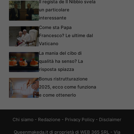
Il regista de Il Nibbio svela
un particolare
interessante
Come sta Papa
Francesco? Le ultime dal
Vaticano
La mania del cibo di
qualità ha senso? La
risposta spiazza
Bonus ristrutturazione
2025, ecco come funziona
e come ottenerlo
Chi siamo
-
Redazione
-
Privacy Policy
-
Disclaimer
Queenmakeda.it di proprietà di WEB 365 SRL - Via