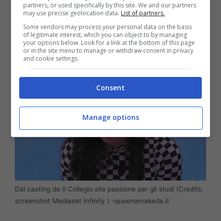
partners, or used specifically by this site. We and our partners
may use precise geolocation data.
List of partners.
occasione per lei, che avrà modo di farsi
Some vendors may process your personal data on the basis
apprezzare.
of legitimate interest, which you can object to by managing
your options below. Look for a link at the bottom of this page
or in the site menu to manage or withdraw consent in privacy
and cookie settings.
Consent
Manage options
Dal casting de Il Collegio alla passione per gli studi (Credits:
screenshot Mediaset Infinity ) -queenamakeda.it