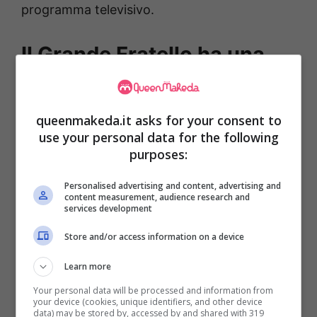
programma televisivo.
Il Grande Fratello ha una
nuova protagonista: il
sogno di Perla Maria e altri
queenmakeda.it asks for your consent to
retroscena
use your personal data for the following
purposes:
Nata nell’agosto del 2006
, Perla Maria si
Personalised advertising and content, advertising and
content measurement, audience research and
affaccia da giovanissima al mondo dello
services development
spettacolo
e in tanti sono curiosi di vedere
Store and/or access information on a device
come se la caverà nella casa del Grande
Learn more
Fratello, e come si evolverà il rapporto con
Your personal data will be processed and information from
sua madre (le due, al momento, sono un
your device (cookies, unique identifiers, and other device
data) may be stored by, accessed by and shared with 319
unico concorrente). Una grandissima