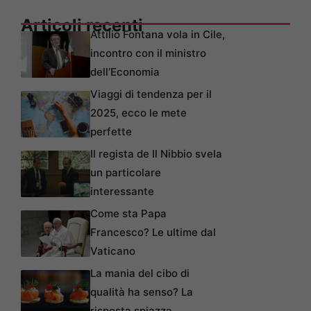
Articoli recenti
Attilio Fontana vola in Cile,
incontro con il ministro
dell’Economia
Viaggi di tendenza per il
2025, ecco le mete
perfette
Il regista de Il Nibbio svela
un particolare
interessante
Come sta Papa
Francesco? Le ultime dal
Vaticano
La mania del cibo di
qualità ha senso? La
risposta spiazza