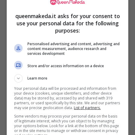
risultato vi lascerà molto soddisfatti e i vostri
queenmakeda.it asks for your consent to
ospiti alla fine faranno anche la scarpetta, in
use your personal data for the following
barba al galateo!
purposes:
Personalised advertising and content, advertising and
Ingredienti
content measurement, audience research and
services development
150 gr di pancetta tesa tritata
Store and/or access information on a device
250 gr di lombo di maiale tritata
Learn more
350 gr di carne di manzo tritata
Your personal data will be processed and information from
1 cipolla
your device (cookies, unique identifiers, and other device
data) may be stored by, accessed by and shared with 319
1 gambo di sedano
partners, or used specifically by this site. We and our partners
may use precise geolocation data.
List of partners.
1 carota
Some vendors may process your personal data on the basis
150 gr di vino bianco secco
of legitimate interest, which you can object to by managing
your options below. Look for a link at the bottom of this page
200 gr di latte intero
or in the site menu to manage or withdraw consent in privacy