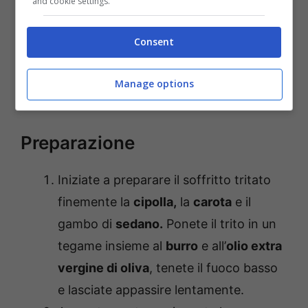
and cookie settings.
500 gr di passata di pomodoro
20 gr di burro
Consent
4 cucchiai di olio extra vergine di oliva
sale
Manage options
pepe nero macinato
Preparazione
Iniziate a preparare il soffritto tritato
finemente la
cipolla,
la
carota
e il
gambo di
sedano.
Ponete il trito in un
tegame insieme al
burro
e all’
olio extra
vergine di oliva
, tenete il fuoco basso
e lasciate appassire lentamente.