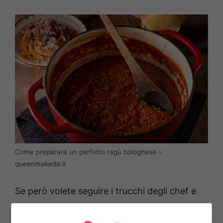
Come preparare un perfetto ragù bolognese –
queenmakeda.it
Se però volete seguire i trucchi degli chef e
portare in tavola un piatto tradizionale vi
diamo la ricetta da seguire con scrupolo. Il