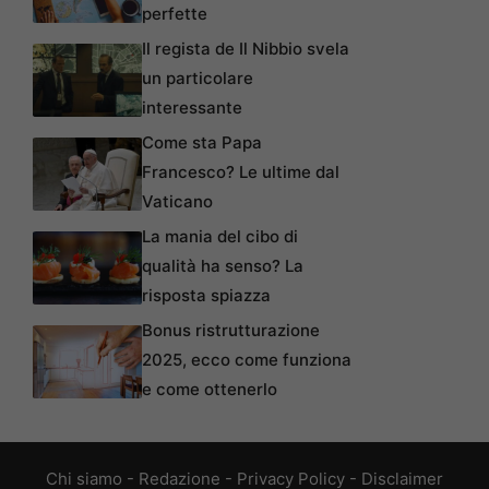
perfette
Il regista de Il Nibbio svela
un particolare
interessante
Come sta Papa
Francesco? Le ultime dal
Vaticano
La mania del cibo di
qualità ha senso? La
risposta spiazza
Bonus ristrutturazione
2025, ecco come funziona
e come ottenerlo
Chi siamo
-
Redazione
-
Privacy Policy
-
Disclaimer