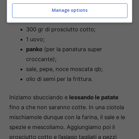
150 gr di farina 00;
Manage options
300 gr di asiago;
300 gr di prosciutto cotto;
1 uovo;
panko
(per la panatura super
croccante);
sale, pepe, noce moscata qb;
olio di semi per la frittura.
Iniziamo sbucciando e
lessando le patate
fino a che non saranno cotte. In una ciotola
mischiamole dunque con la farina, il sale e le
spezie e mescoliamo. Aggiungiamo poi il
prosciutto cotto e l’asiago tagliati a pezzi