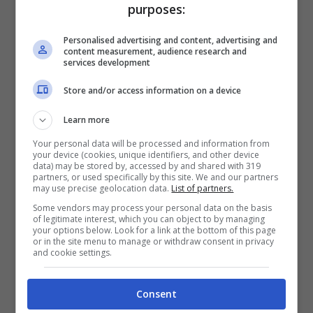
purposes:
Personalised advertising and content, advertising and
content measurement, audience research and
services development
Store and/or access information on a device
Learn more
Your personal data will be processed and information from
your device (cookies, unique identifiers, and other device
data) may be stored by, accessed by and shared with 319
partners, or used specifically by this site. We and our partners
may use precise geolocation data.
List of partners.
Crocchette di patate con panatura panko: così croccanti
Some vendors may process your personal data on the basis
non le hai mai mangiate prima (Foto Instagram
of legitimate interest, which you can object to by managing
your options below. Look for a link at the bottom of this page
@miriam_nella_mia_cucina_) – Queenmakeda.it
or in the site menu to manage or withdraw consent in privacy
and cookie settings.
Avremo bisogno di:
Consent
1 chilo di patate;