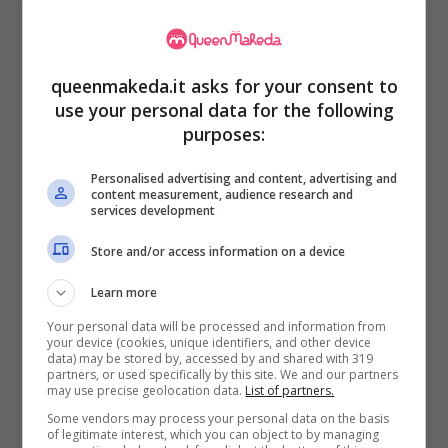
queenmakeda.it asks for your consent to
use your personal data for the following
purposes:
Personalised advertising and content, advertising and
content measurement, audience research and
services development
Come conservare e riproporre i piatti di Natale avanzati –
queenmakeda.it
Store and/or access information on a device
Learn more
Innanzitutto occorre dividere per tipologia i
Your personal data will be processed and information from
cibi avanzati, se sono
primi piatti di pasta o
your device (cookies, unique identifiers, and other device
data) may be stored by, accessed by and shared with 319
riso
, secondi di carne o pesce, se sono
partners, or used specifically by this site. We and our partners
may use precise geolocation data.
List of partners.
contorni di verdure o dolci. Un’idea carina è
Some vendors may process your personal data on the basis
dispensare ai propri ospiti, specialmente ai
of legitimate interest, which you can object to by managing