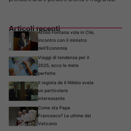
Articoli recenti
Attilio Fontana vola in Cile,
incontro con il ministro
dell’Economia
Viaggi di tendenza per il
2025, ecco le mete
perfette
Il regista de Il Nibbio svela
un particolare
interessante
Come sta Papa
Francesco? Le ultime dal
Vaticano