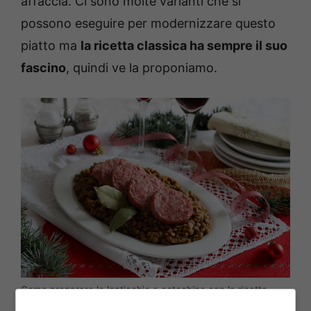
affaccia. Ci sono molte varianti che si
possono eseguire per modernizzare questo
piatto ma
la ricetta classica ha sempre il suo
fascino
, quindi ve la proponiamo.
Come preparare le lenticchie e cotechino con la ricetta
classica – queenmakeda.it