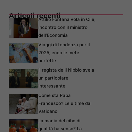
Articoli recenti
Attilio Fontana vola in Cile,
incontro con il ministro
dell’Economia
Viaggi di tendenza per il
2025, ecco le mete
perfette
Il regista de Il Nibbio svela
un particolare
interessante
Come sta Papa
Francesco? Le ultime dal
Vaticano
La mania del cibo di
qualità ha senso? La