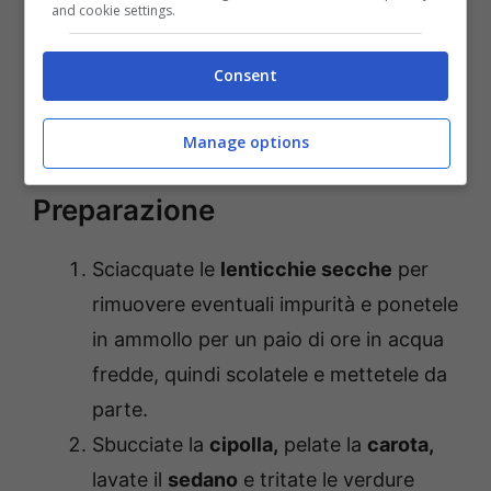
2 cucchiai di olio extra vergine di oliva
and cookie settings.
4 foglie di alloro
500 gr di brodo vegetale
Consent
1 pizzico di sale fino
1 macinata di pepe nero
Manage options
Preparazione
Sciacquate le
lenticchie secche
per
rimuovere eventuali impurità e ponetele
in ammollo per un paio di ore in acqua
fredde, quindi scolatele e mettetele da
parte.
Sbucciate la
cipolla,
pelate la
carota,
lavate il
sedano
e tritate le verdure