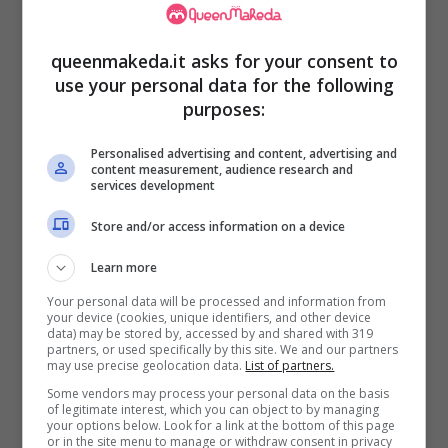
La preparazione è facilissima e non ci sono
queenmakeda.it asks for your consent to
passaggi complicati, quindi è adatta anche a
use your personal data for the following
purposes:
chi non è un asso in cucina. Ricordatevi solo
di servire la pietanza fumante, in modo che
Personalised advertising and content, advertising and
content measurement, audience research and
possa sprigionare al meglio tutti i profumi.
services development
Store and/or access information on a device
Ingredienti per quattro persone
Learn more
1 cotechino precotto
Your personal data will be processed and information from
your device (cookies, unique identifiers, and other device
400 gr di lenticchie secche
data) may be stored by, accessed by and shared with 319
partners, or used specifically by this site. We and our partners
1 cipolla bianca
may use precise geolocation data.
List of partners.
1 gambo di sedano
Some vendors may process your personal data on the basis
of legitimate interest, which you can object to by managing
1 carota
your options below. Look for a link at the bottom of this page
or in the site menu to manage or withdraw consent in privacy