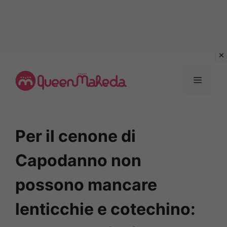
Vai
al
MENU
contenuto
Per il cenone di
Capodanno non
possono mancare
lenticchie e cotechino: