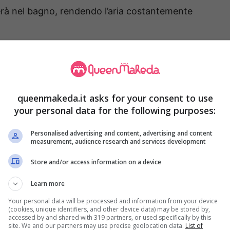
derà nel bagno, rendendo l’aria costantemente
ogni giorno possono contribuire a questo
endo invece i trucchi più furbi per il lavaggio e
umido, questa nuova routine potrà salvarli senza
queenmakeda.it asks for your consent to use
your personal data for the following purposes:
Personalised advertising and content, advertising and content
 di umido dell’accappatoio in
measurement, audience research and services development
Store and/or access information on a device
Learn more
ppesi in bagno potrebbe non bastare per far
Your personal data will be processed and information from your device
fastidioso odore di umido che da essi si diffonde
.
(cookies, unique identifiers, and other device data) may be stored by,
accessed by and shared with 319 partners, or used specifically by this
a di muffe e germi ad invogliare a trovare una
site. We and our partners may use precise geolocation data.
List of