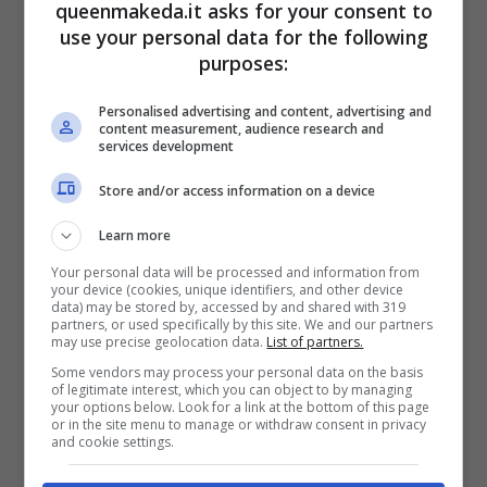
queenmakeda.it asks for your consent to
use your personal data for the following
purposes:
Personalised advertising and content, advertising and
content measurement, audience research and
services development
Store and/or access information on a device
Learn more
Your personal data will be processed and information from
your device (cookies, unique identifiers, and other device
data) may be stored by, accessed by and shared with 319
partners, or used specifically by this site. We and our partners
Parete con effetto sfumato, il tutorial per realizzarla da sé -
may use precise geolocation data.
List of partners.
queenmakeda.it
Some vendors may process your personal data on the basis
of legitimate interest, which you can object to by managing
your options below. Look for a link at the bottom of this page
Un po’ come avviene con questi testi scritti in
or in the site menu to manage or withdraw consent in privacy
and cookie settings.
flusso di coscienza, per tinteggiare una
parete con l’effetto dégradé bisogna
seguire