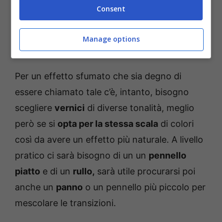
Consent
l’istinto delle mani
; questo però non vuol dire
che non ci siano degli
step da rispettare
o dei
Manage options
materiali
che non siano
necessari.
Per un effetto sfumato che sia degno di
essere chiamato tale c’è, intanto, bisogno
scegliere
vernici
di diverse tonalità, meglio
però se si
opta per la stessa scala
di colori
così da avere un effetto più naturale. A livello
pratico ci sarà bisogno di un un
pennello
piatto
e di un
rullo,
sarà utile procurarsi poi
anche un
panno
o un pennello più piccolo per
mescolare le transizioni.