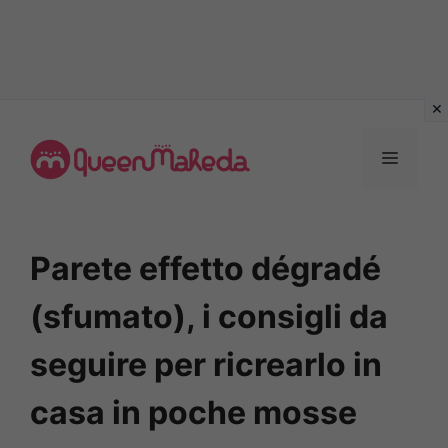
Vai
al
MENU
contenuto
Parete effetto dégradé
(sfumato), i consigli da
seguire per ricrearlo in
casa in poche mosse