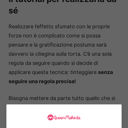
sé
Realizzare l’effetto sfumato con le proprie
forze non è complicato come si possa
pensare e la gratificazione postuma sarà
davvero la ciliegina sulla torta. C’è una sola
regola da seguire quando si decide di
applicare questa tecnica: tinteggiare
senza
seguire una regola precisa!
Bisogna mettere da parte tutto quello che si
sa sulla tinteggiatura delle pareti e
seguire il
flusso
, proprio come se si stesse realizzando
un’opera d’arte.