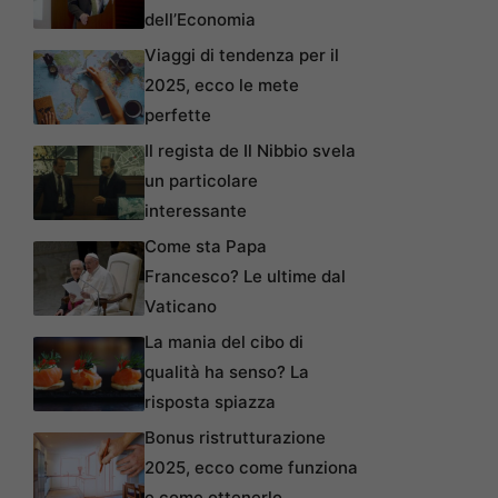
dell’Economia
Viaggi di tendenza per il
2025, ecco le mete
perfette
Il regista de Il Nibbio svela
un particolare
interessante
Come sta Papa
Francesco? Le ultime dal
Vaticano
La mania del cibo di
qualità ha senso? La
risposta spiazza
Bonus ristrutturazione
2025, ecco come funziona
e come ottenerlo