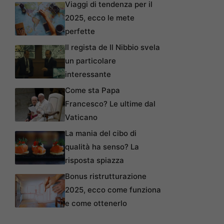
Viaggi di tendenza per il
2025, ecco le mete
perfette
Il regista de Il Nibbio svela
un particolare
interessante
Come sta Papa
Francesco? Le ultime dal
Vaticano
La mania del cibo di
qualità ha senso? La
risposta spiazza
Bonus ristrutturazione
2025, ecco come funziona
e come ottenerlo