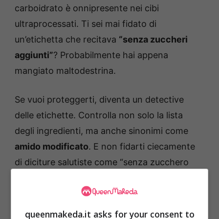
carboidrato è onnipresente nei cibi
ultraprocessati. Ti sei mai fidato di
un’etichetta che recitava
“senza zuccheri
aggiunti”
? Probabilmente hai appena
mangiato maltodestrina.
Se vuoi proteggerti, diventa un detective
delle etichette. Controlla non solo la lista
degli ingredienti, ma anche sinonimi come
amido modificato
. E non fidarti ciecamente
di diciture salutiste come “senza zucchero
aggiunto”: potrebbero nascondere la
maltodestrina sotto mentite spoglie.
queenmakeda.it asks for your consent to