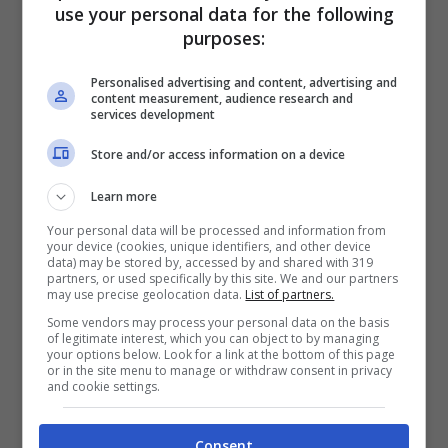
Cos’è la maltodestrina e come
use your personal data for the following
purposes:
incide sul nostro corpo
Personalised advertising and content, advertising and
La maltodestrina non si limita a
far salire alle
content measurement, audience research and
services development
stelle la tua glicemia
: crea un vero e proprio
Store and/or access information on a device
ottovolante di energia. Un momento sei pieno
di vitalità, quello dopo ti senti svuotato.
Learn more
Questo effetto destabilizzante aumenta il
Your personal data will be processed and information from
your device (cookies, unique identifiers, and other device
rischio di
resistenza all’insulina
e di
data) may be stored by, accessed by and shared with 319
partners, or used specifically by this site. We and our partners
sviluppare il diabete di tipo 2.
may use precise geolocation data.
List of partners.
Some vendors may process your personal data on the basis
of legitimate interest, which you can object to by managing
your options below. Look for a link at the bottom of this page
or in the site menu to manage or withdraw consent in privacy
and cookie settings.
Consent