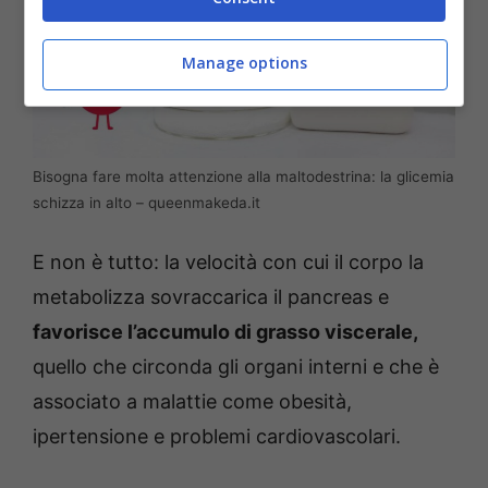
Manage options
Bisogna fare molta attenzione alla maltodestrina: la glicemia
schizza in alto – queenmakeda.it
E non è tutto: la velocità con cui il corpo la
metabolizza sovraccarica il pancreas e
favorisce l’accumulo di grasso viscerale,
quello che circonda gli organi interni e che è
associato a malattie come obesità,
ipertensione e problemi cardiovascolari.