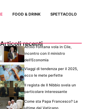
LE
FOOD & DRINK
SPETTACOLO
Articoli recenti
Attilio Fontana vola in Cile,
incontro con il ministro
dell’Economia
Viaggi di tendenza per il 2025,
ecco le mete perfette
Il regista de Il Nibbio svela un
particolare interessante
Come sta Papa Francesco? Le
ultime dal Vaticano