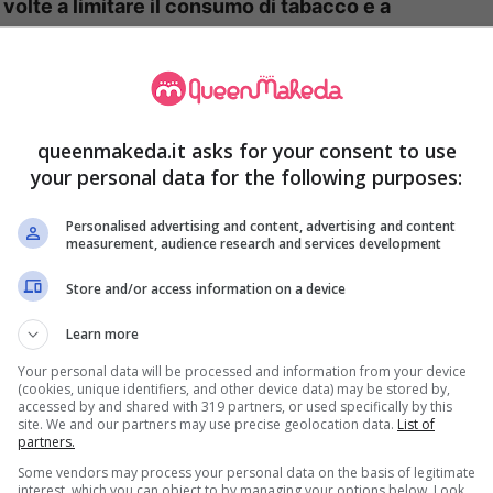
e volte a limitare il consumo di tabacco e a
e significativa risale al 1975, con il divieto di
 di trasporto pubblico. Successivamente, la
me “Legge Sirchia”, ha esteso il divieto di fumo
lavoro privati, gli esercizi commerciali e di
queenmakeda.it asks for your consent to use
your personal data for the following purposes:
la salute dei non fumatori.
Personalised advertising and content, advertising and content
measurement, audience research and services development
città italiane hanno adottato misure più
a esteso il divieto di fumo a tutte le aree
Store and/or access information on a device
, con l’eccezione delle aree isolate in cui è
Learn more
meno 10 metri da altre persone. Questa misura
Your personal data will be processed and information from your device
ridurre l’esposizione al fumo passivo.
(cookies, unique identifiers, and other device data) may be stored by,
accessed by and shared with 319 partners, or used specifically by this
site. We and our partners may use precise geolocation data.
List of
partners.
e e cessazione del fumo
Some vendors may process your personal data on the basis of legitimate
interest, which you can object to by managing your options below. Look