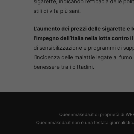
sigarette, indicando l’efficacia delle po
stili di vita più sani.
L’aumento dei prezzi delle sigarette e l
l’impegno dell’Italia nella lotta contro 
di sensibilizzazione e programmi di sup
l’incidenza delle malattie legate al fumo
benessere tra i cittadini.
Queenmakeda.it di proprietà di WEB
Queenmakeda.it non è una testata giornalistica