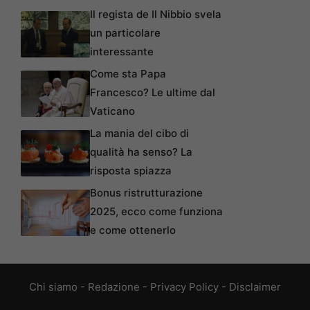
Il regista de Il Nibbio svela
un particolare
interessante
Come sta Papa
Francesco? Le ultime dal
Vaticano
La mania del cibo di
qualità ha senso? La
risposta spiazza
Bonus ristrutturazione
2025, ecco come funziona
e come ottenerlo
Chi siamo
-
Redazione
-
Privacy Policy
-
Disclaimer