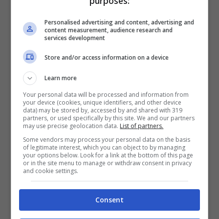
purposes:
sarebbe quello di un terremoto di magnitudo
Personalised advertising and content, advertising and
massima 5.5, che non dovrebbe causare
content measurement, audience research and
services development
danni significativi e potrebbe segnare l’inizio
Store and/or access information on a device
di una graduale attenuazione del fenomeno.
Learn more
Your personal data will be processed and information from
your device (cookies, unique identifiers, and other device
data) may be stored by, accessed by and shared with 319
partners, or used specifically by this site. We and our partners
may use precise geolocation data.
List of partners.
Some vendors may process your personal data on the basis
of legitimate interest, which you can object to by managing
your options below. Look for a link at the bottom of this page
or in the site menu to manage or withdraw consent in privacy
and cookie settings.
Consent
Cosa dicono gli esperti (QueenMakeda.it)