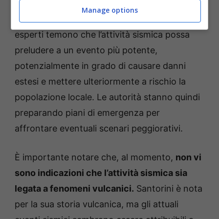
Manage options
Tuttavia,
la situazione rimane incerta.
Alcuni
esperti temono che l’attività sismica possa
preludere a un evento più potente,
potenzialmente in grado di causare danni
estesi e mettere ulteriormente a rischio la
popolazione locale. Le autorità stanno quindi
preparando piani di emergenza per
affrontare eventuali scenari peggiorativi.
È importante notare che, al momento,
non vi
sono indicazioni che l’attività sismica sia
legata a fenomeni vulcanici.
Santorini è nota
per la sua storia vulcanica, ma gli attuali