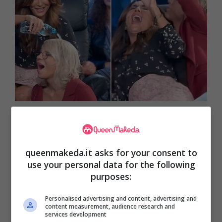
Maria De Filippi e Sabrina Ferilli: un
amicizia unica e il giorno importante
sta per arrivare!
queenmakeda.it asks for your consent to
use your personal data for the following
30 Novembre 2024
purposes:
Personalised advertising and content, advertising and
content measurement, audience research and
services development