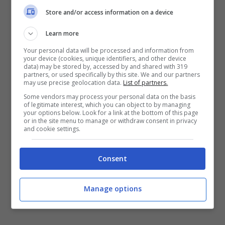
Store and/or access information on a device
Learn more
Your personal data will be processed and information from
your device (cookies, unique identifiers, and other device
data) may be stored by, accessed by and shared with 319
partners, or used specifically by this site. We and our partners
may use precise geolocation data.
List of partners.
Some vendors may process your personal data on the basis
of legitimate interest, which you can object to by managing
your options below. Look for a link at the bottom of this page
or in the site menu to manage or withdraw consent in privacy
and cookie settings.
Saverio Costanzo e Maria De Filippi:
la confessione inaspettata che ha
Consent
lasciato tutti senza parole
23 Novembre 2024
Manage options