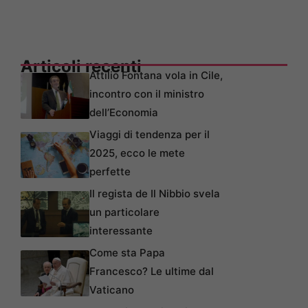
Articoli recenti
Attilio Fontana vola in Cile,
incontro con il ministro
dell’Economia
Viaggi di tendenza per il
2025, ecco le mete
perfette
Il regista de Il Nibbio svela
un particolare
interessante
Come sta Papa
Francesco? Le ultime dal
Vaticano