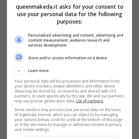
queenmakeda.it asks for your consent to
16 Dicembre 2024
use your personal data for the following
purposes:
Personalised advertising and content, advertising and
content measurement, audience research and
services development
Store and/or access information on a device
Learn more
Your personal data will be processed and information from
your device (cookies, unique identifiers, and other device
data) may be stored by, accessed by and shared with 319
partners, or used specifically by this site. We and our partners
may use precise geolocation data.
List of partners.
Some vendors may process your personal data on the basis
of legitimate interest, which you can object to by managing
your options below. Look for a link at the bottom of this page
Barbara De Santi rifatta? Ecco com’è
or in the site menu to manage or withdraw consent in privacy
and cookie settings.
cambiata nel tempo la star di Uomini