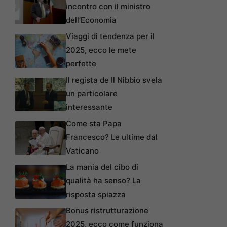
incontro con il ministro
dell’Economia
Viaggi di tendenza per il
2025, ecco le mete
perfette
Il regista de Il Nibbio svela
un particolare
interessante
Come sta Papa
Francesco? Le ultime dal
Vaticano
La mania del cibo di
qualità ha senso? La
risposta spiazza
Bonus ristrutturazione
2025, ecco come funziona