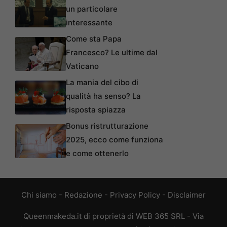
un particolare
interessante
Come sta Papa
Francesco? Le ultime dal
Vaticano
La mania del cibo di
qualità ha senso? La
risposta spiazza
Bonus ristrutturazione
2025, ecco come funziona
e come ottenerlo
Chi siamo
-
Redazione
-
Privacy Policy
-
Disclaimer
Queenmakeda.it di proprietà di WEB 365 SRL - Via