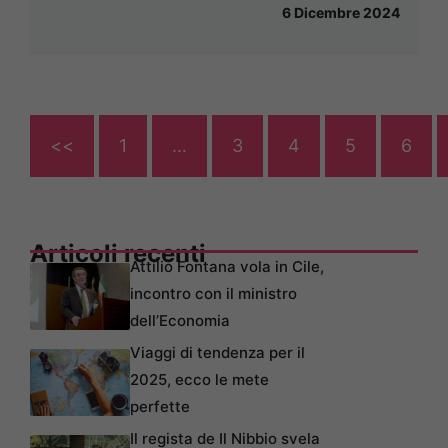
6 Dicembre 2024
<<
1
…
3
4
5
6
Articoli recenti
Attilio Fontana vola in Cile,
incontro con il ministro
dell’Economia
Viaggi di tendenza per il
2025, ecco le mete
perfette
Il regista de Il Nibbio svela