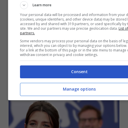
Learn more
Your personal data will be processed and information from your 
(cookies, unique identifiers, and other device data) may be stored 
accessed by and shared with 319 partners, or used specifically by 
site. We and our partners may use precise geolocation data.
List o
partners.
Some vendors may process your personal data on the basis of leg
Le regole del Galateo parlano chiaro:
interest, which you can object to by managing your options below.
for a link at the bottom of this page or in the site menu to manage 
non dire mai questa frase quando sei
withdraw consent in privacy and cookie settings.
a tavola
Consent
7 Dicembre 2024
Manage options