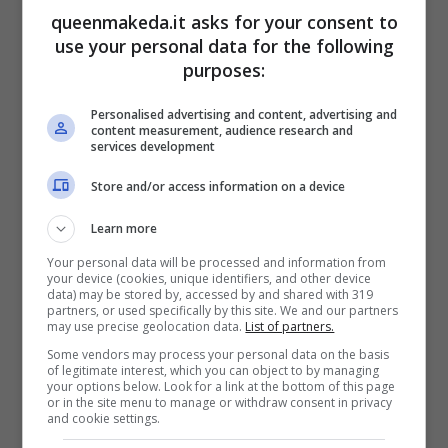
sono immediati
queenmakeda.it asks for your consent to
27 Novembre 2024
use your personal data for the following
purposes:
Personalised advertising and content, advertising and
content measurement, audience research and
services development
Store and/or access information on a device
Learn more
Your personal data will be processed and information from
your device (cookies, unique identifiers, and other device
data) may be stored by, accessed by and shared with 319
partners, or used specifically by this site. We and our partners
may use precise geolocation data.
List of partners.
Some vendors may process your personal data on the basis
of legitimate interest, which you can object to by managing
your options below. Look for a link at the bottom of this page
or in the site menu to manage or withdraw consent in privacy
Il miglior prezzo di sempre lo trovi
and cookie settings.
solo da Mondo Convenienza: