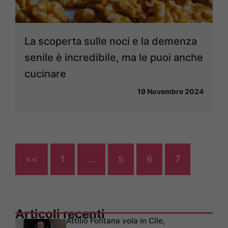
La scoperta sulle noci e la demenza
senile è incredibile, ma le puoi anche
cucinare
19 Novembre 2024
<<
1
…
5
6
7
Articoli recenti
Attilio Fontana vola in Cile,